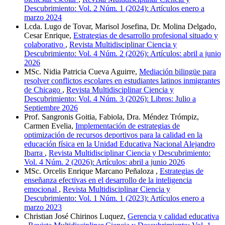
Descubrimiento: Vol. 2 Núm. 1 (2024): Artículos enero a
marzo 2024
Lcda. Lugo de Tovar, Marisol Josefina, Dr. Molina Delgado,
Cesar Enrique,
Estrategias de desarrollo profesional situado y
colaborativo
,
Revista Multidisciplinar Ciencia y
Descubrimiento: Vol. 4 Núm. 2 (2026): Artículos: abril a junio
2026
MSc. Nidia Patricia Cueva Aguirre,
Mediación bilingüe para
resolver conflictos escolares en estudiantes latinos inmigrantes
de Chicago
,
Revista Multidisciplinar Ciencia y
Descubrimiento: Vol. 4 Núm. 3 (2026): Libros: Julio a
Septiembre 2026
Prof. Sangronis Goitia, Fabiola, Dra. Méndez Trómpiz,
Carmen Evelia,
Implementación de estrategias de
optimización de recursos deportivos para la calidad en la
educación física en la Unidad Educativa Nacional Alejandro
Ibarra
,
Revista Multidisciplinar Ciencia y Descubrimiento:
Vol. 4 Núm. 2 (2026): Artículos: abril a junio 2026
MSc. Orcelis Enrique Marcano Peñaloza ,
Estrategias de
enseñanza efectivas en el desarrollo de la inteligencia
emocional
,
Revista Multidisciplinar Ciencia y
Descubrimiento: Vol. 1 Núm. 1 (2023): Artículos enero a
marzo 2023
Christian José Chirinos Luquez,
Gerencia y calidad educativa