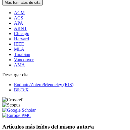
Más formatos de cita
ACM
ACS
APA
ABNT
Chicago
Harvard
IEEE
MLA
Turabian
Vancouver
AMA
Descargar cita
Endnote/Zotero/Mendeley (RIS)
BibTeX
Artículos más leídos del mismo autor/a