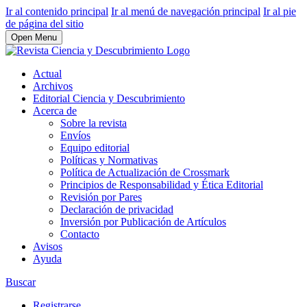
Ir al contenido principal
Ir al menú de navegación principal
Ir al pie
de página del sitio
Open Menu
Actual
Archivos
Editorial Ciencia y Descubrimiento
Acerca de
Sobre la revista
Envíos
Equipo editorial
Políticas y Normativas
Política de Actualización de Crossmark
Principios de Responsabilidad y Ética Editorial
Revisión por Pares
Declaración de privacidad
Inversión por Publicación de Artículos
Contacto
Avisos
Ayuda
Buscar
Registrarse