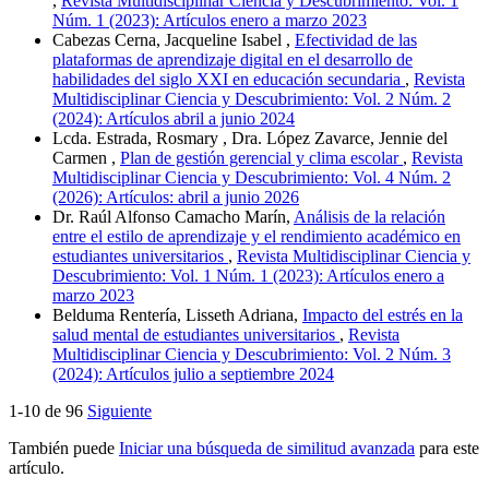
,
Revista Multidisciplinar Ciencia y Descubrimiento: Vol. 1
Núm. 1 (2023): Artículos enero a marzo 2023
Cabezas Cerna, Jacqueline Isabel ,
Efectividad de las
plataformas de aprendizaje digital en el desarrollo de
habilidades del siglo XXI en educación secundaria
,
Revista
Multidisciplinar Ciencia y Descubrimiento: Vol. 2 Núm. 2
(2024): Artículos abril a junio 2024
Lcda. Estrada, Rosmary , Dra. López Zavarce, Jennie del
Carmen ,
Plan de gestión gerencial y clima escolar
,
Revista
Multidisciplinar Ciencia y Descubrimiento: Vol. 4 Núm. 2
(2026): Artículos: abril a junio 2026
Dr. Raúl Alfonso Camacho Marín,
Análisis de la relación
entre el estilo de aprendizaje y el rendimiento académico en
estudiantes universitarios
,
Revista Multidisciplinar Ciencia y
Descubrimiento: Vol. 1 Núm. 1 (2023): Artículos enero a
marzo 2023
Belduma Rentería, Lisseth Adriana,
Impacto del estrés en la
salud mental de estudiantes universitarios
,
Revista
Multidisciplinar Ciencia y Descubrimiento: Vol. 2 Núm. 3
(2024): Artículos julio a septiembre 2024
1-10 de 96
Siguiente
También puede
Iniciar una búsqueda de similitud avanzada
para este
artículo.