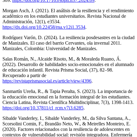
309.
https://doi.org/10.17163/soph.n37.2024.09
.
Morgan Asch, J. (2021). El análisis de la resiliencia y el rendimiento
académico en los estudiantes universitarios. Revista Nacional de
Administración, 12(1), e3534.
https://dx.doi.org/10.22458/rna.v12i1.3534
.
Rodríguez Varón, D. (2024). La resiliencia posdesastres en la ciudad
de Manizales. El caso del barrio Cervantes, ola invernal 2011.
Manizales, Colombia: Universidad de Manizales.
Salas Román, N., Alcaide Risoto, M., & Moraleda Ruano, Á.
(2022). Desarrollo de habilidades socio-emocionales en el alumnado
de educación infantil. Revista Prisma Social, (37), 82–98.
Recuperado a partir de
https://revistaprismasocial.es/article/view/4396
.
Sanmartín Ureña, R., & Tapia Peralta, S. (2023). La importancia de
la educación emocional en la formación integral de los estudiantes.
Ciencia Latina, Revista Científica Multidisciplinar, 7(3), 1398-1413.
https://doi.org/10.37811/cl_rcm.v7i3.6285
.
Sibalde Vanderley, I., Sibalde Vanderley, M., da Silva Santana, A.,
Scorsolini Comin, F., Brandão Neto, W., & Meirelles Monteiro, E.
(2020). Factores relacionados con la resiliencia de adolescentes en
contextos de vulnerabilidad social: revisión integradora. Enfermería