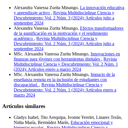
Alexandra Vanessa Zurita Minango,
La innovación educativa
y aprendizaje activo
,
Revista Multidisciplinar Ciencia y
Descubrimiento: Vol. 2 Núm. 3 (2024): Artículos julio a
septiembre 2024
Alexandra Vanessa Zurita Minango,
Efectos transformadores
de la gamificación en la motivación y el rendimiento
académico
,
Revista Multidisciplinar Ciencia y
Descubrimiento: Vol. 2 Núm. 3 (2024): Artículos julio a
septiembre 2024
MSc. Alexandra Vanessa Zurita Minango,
Innovaciones en
finanzas para jóvenes con herramientas digitales
,
Revista
Multidisciplinar Ciencia y Descubrimiento: Vol. 2 Núm. 1
(2024): Artículos enero a marzo 2024
MSc. Alexandra Vanessa Zurita Minango,
Impacto de la
enseñanza remota en la inclusión de estudiantes con
discapacidad.
,
Revista Multidisciplinar Ciencia y
Descubrimiento: Vol. 2 Núm. 1 (2024): Artículos enero a
marzo 2024
Artículos similares
Gladys Isabel, Tito Arequipa, Ivonne Yerelet, Linares Terán,
Nidia María, Bermúdez Marín,
Educación emocional y
bienestar escolar
,
Revista Multidisciplinar Ciencia y