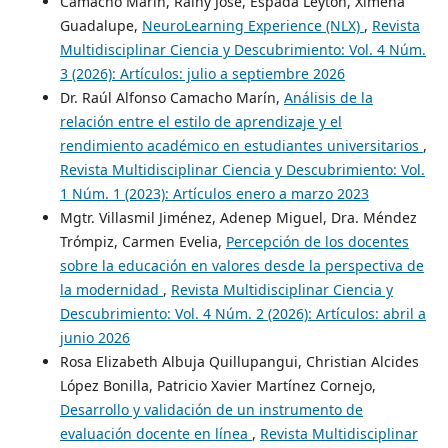
Camacho Marín, Rainy José, Espada Leyton, Ximena
Guadalupe,
NeuroLearning Experience (NLX)
,
Revista
Multidisciplinar Ciencia y Descubrimiento: Vol. 4 Núm.
3 (2026): Artículos: julio a septiembre 2026
Dr. Raúl Alfonso Camacho Marín,
Análisis de la
relación entre el estilo de aprendizaje y el
rendimiento académico en estudiantes universitarios
,
Revista Multidisciplinar Ciencia y Descubrimiento: Vol.
1 Núm. 1 (2023): Artículos enero a marzo 2023
Mgtr. Villasmil Jiménez, Adenep Miguel, Dra. Méndez
Trómpiz, Carmen Evelia,
Percepción de los docentes
sobre la educación en valores desde la perspectiva de
la modernidad
,
Revista Multidisciplinar Ciencia y
Descubrimiento: Vol. 4 Núm. 2 (2026): Artículos: abril a
junio 2026
Rosa Elizabeth Albuja Quillupangui, Christian Alcides
López Bonilla, Patricio Xavier Martínez Cornejo,
Desarrollo y validación de un instrumento de
evaluación docente en línea
,
Revista Multidisciplinar