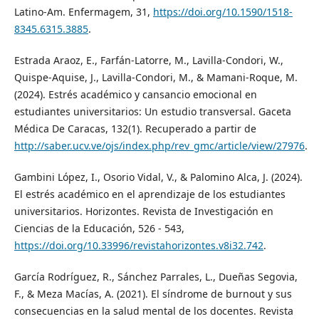
Latino-Am. Enfermagem, 31,
https://doi.org/10.1590/1518-
8345.6315.3885
.
Estrada Araoz, E., Farfán-Latorre, M., Lavilla-Condori, W.,
Quispe-Aquise, J., Lavilla-Condori, M., & Mamani-Roque, M.
(2024). Estrés académico y cansancio emocional en
estudiantes universitarios: Un estudio transversal. Gaceta
Médica De Caracas, 132(1). Recuperado a partir de
http://saber.ucv.ve/ojs/index.php/rev_gmc/article/view/27976
.
Gambini López, I., Osorio Vidal, V., & Palomino Alca, J. (2024).
El estrés académico en el aprendizaje de los estudiantes
universitarios. Horizontes. Revista de Investigación en
Ciencias de la Educación, 526 - 543,
https://doi.org/10.33996/revistahorizontes.v8i32.742
.
García Rodríguez, R., Sánchez Parrales, L., Dueñas Segovia,
F., & Meza Macías, A. (2021). El síndrome de burnout y sus
consecuencias en la salud mental de los docentes. Revista