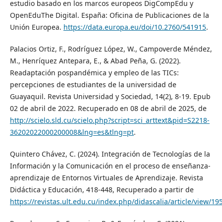
estudio basado en los marcos europeos DigCompEdu y
OpenEduThe Digital. España: Oficina de Publicaciones de la
Unión Europea.
https://data.europa.eu/doi/10.2760/541915
.
Palacios Ortiz, F., Rodríguez López, W., Campoverde Méndez,
M., Henríquez Antepara, E., & Abad Peña, G. (2022).
Readaptación pospandémica y empleo de las TICs:
percepciones de estudiantes de la universidad de
Guayaquil. Revista Universidad y Sociedad, 14(2), 8-19. Epub
02 de abril de 2022. Recuperado en 08 de abril de 2025, de
http://scielo.sld.cu/scielo.php?script=sci_arttext&pid=S2218-
36202022000200008&lng=es&tlng=pt
.
Quintero Chávez, C. (2024). Integración de Tecnologías de la
Información y la Comunicación en el proceso de enseñanza-
aprendizaje de Entornos Virtuales de Aprendizaje. Revista
Didáctica y Educación, 418-448, Recuperado a partir de
https://revistas.ult.edu.cu/index.php/didascalia/article/view/19