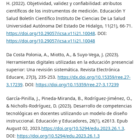
H. (2022). Objetividad, validez y confiabilidad: atributos
científicos de los instrumentos de medición. Educación Y
Salud Boletín Científico Instituto De Ciencias De La Salud
Universidad Autónoma Del Estado De Hidalgo, 11(21), 66-71.
https://doi.org/10.29057/icsa.v11i21.10048
. DOI:
https://doi.org/10.29057/icsa.v11i21.10048
Da Costa Polonia, A., Miotto, A., & Suyo-Vega, J. (2023).
Herramientas digitales utilizadas en la educación presencial
superior: Una revisión sistemática. Revista Electrónica
Educare, 27(3), 235-253.
https://dx.doi.org/10.15359/ree.27-
3.17239
. DOI:
https://doi.org/10.15359/ree.27-3.17239
García-Pinilla, J., Pineda-Miranda, B., Rodríguez-Jiménez, O.,
& Nicholls-Rodríguez, D. (2023). Desarrollo de competencias
tecnológicas en docentes utilizando un modelo de diseño
instruccional. Educación y Educadores, 26(1), e2613. Epub
August 02, 2023.
https://doi.org/10.5294/edu.2023.26.1.3
.
DOI:
https://doi.org/10.5294/edu.2023.26.1.3