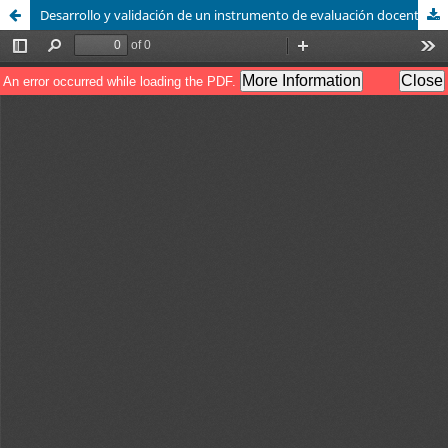
Desarrollo y validación de un instrumento de evaluación docente en línea