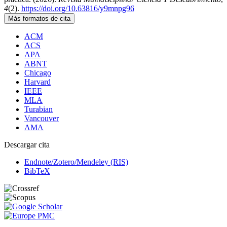
4
(2).
https://doi.org/10.63816/y9mnpg96
Más formatos de cita
ACM
ACS
APA
ABNT
Chicago
Harvard
IEEE
MLA
Turabian
Vancouver
AMA
Descargar cita
Endnote/Zotero/Mendeley (RIS)
BibTeX