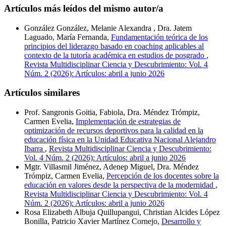
Artículos más leídos del mismo autor/a
González González, Melanie Alexandra , Dra. Jatem
Laguado, María Fernanda,
Fundamentación teórica de los
principios del liderazgo basado en coaching aplicables al
contexto de la tutoría académica en estudios de posgrado
,
Revista Multidisciplinar Ciencia y Descubrimiento: Vol. 4
Núm. 2 (2026): Artículos: abril a junio 2026
Artículos similares
Prof. Sangronis Goitia, Fabiola, Dra. Méndez Trómpiz,
Carmen Evelia,
Implementación de estrategias de
optimización de recursos deportivos para la calidad en la
educación física en la Unidad Educativa Nacional Alejandro
Ibarra
,
Revista Multidisciplinar Ciencia y Descubrimiento:
Vol. 4 Núm. 2 (2026): Artículos: abril a junio 2026
Mgtr. Villasmil Jiménez, Adenep Miguel, Dra. Méndez
Trómpiz, Carmen Evelia,
Percepción de los docentes sobre la
educación en valores desde la perspectiva de la modernidad
,
Revista Multidisciplinar Ciencia y Descubrimiento: Vol. 4
Núm. 2 (2026): Artículos: abril a junio 2026
Rosa Elizabeth Albuja Quillupangui, Christian Alcides López
Bonilla, Patricio Xavier Martínez Cornejo,
Desarrollo y