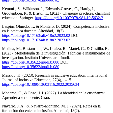
https://doi.org/10.1037/edu0000702
Kemmis, S., Wilkinson, J., Edwards-Groves, C., Hardy, I.,
Grootenboer, P., & Bristol, L. (2023). Changing practices, changing
education. Springer.
https://doi.org/10.1007/978-981-19-5632-2
Laspina-Olmedo, T., & Montero, D. (2024). Competencia inclusiva
en la práctica docente. Alteridad, 18(2).
https://doi.org/10.17163/alt.v18n2.2023.02
DOI:
https://doi.org/10.17163/alt.v18n2.2023.02
Medina, M., Bustamante, W., Loaiza, R., Martel, C., & Castillo, R.
(2023). Metodología de la investigación: Técnicas e instrumentos de
investigación. Instituto Universitario Inudi.
https://doi.org/10.35622/inudi.b.080
DOI:
https://doi.org/10.35622/inudi.b.080
Messiou, K. (2023). Research in inclusive education. International
Journal of Inclusive Education, 27(4), 1–15.
https://doi.org/10.1080/13603116.2022.2035634
Monereo, C., & Pozo, J. I. (2022). La identidad en la enseñanza:
Aprender a ser docente. Graó.
Navarro, J. A., & Navarro-Montaño, M. J. (2024). Retos en la
formación docente en inclusión. Alteridad, 18(2).