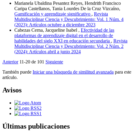
Marianela Ubaldina Pesantez Reyes, Hendrith Francisco
Caripa Castellanos, Tania Lourdes De la Cruz Vizcaíno,
Gamificación y aprendizaje significativo
,
Revista
Multidisciplinar Ciencia y Descubrimiento: Vol. 1 Núm. 4
(2023): Artículos octubre a diciembre 2023
Cabezas Cerna, Jacqueline Isabel ,
Efectividad de las
plataformas de aprendizaje digital en el desarrollo de
habilidades del siglo XXI en educación secundaria
,
Revista
Multidisciplinar Ciencia y Descubrimiento: Vol. 2 Núm. 2
(2024): Artículos abril a junio 2024
Anterior
11-20 de 101
Siguiente
También puede
Iniciar una búsqueda de similitud avanzada
para este
artículo.
Avisos
Últimas publicaciones