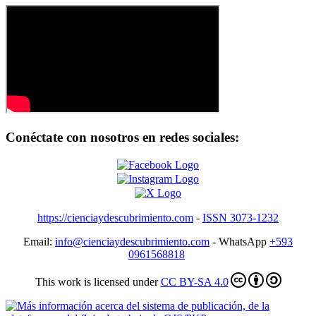
Conéctate con nosotros en redes sociales:
https://cienciaydescubrimiento.com
-
ISSN 3073-1232
Email:
info@cienciaydescubrimiento.com
- WhatsApp
+593
0961568818
This work is licensed under
CC BY-SA 4.0