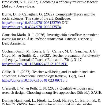
Brookfield, S. D. (2022). Becoming a critically reflective teacher
(3rd ed.). Jossey-Bass.
Byrne, D., & Callaghan, G. (2022). Complexity theory and the
social sciences: The state of the art. Routledge.
https://doi.org/10.4324/9781003133799
DOI:
https://doi.org/10.4324/9781003213574
Camacho Marín, R. J. (2026). Investigación científica: Aprender a
investigar más allá del método tradicional. Editorial Ciencia y
Descubrimiento.
Cochran-Smith, M., Keefe, E. S., Carney, M. C., Sánchez, J. G.,
Olivo, M., & Smith, R. J. (2022). Teacher preparation for diversity
and equity. Journal of Teacher Education, 73(1), 3–17.
https://doi.org/10.1177/00224871211051931
Collie, R. J. (2023). Teacher well-being and its role in inclusive
education. Educational Psychology Review, 35(2), 1–21.
https://doi.org/10.1007/s10648-023-09718-3
Creswell, J. W., & Poth, C. N. (2023). Qualitative inquiry and
research design: Choosing among five approaches (5th ed.). SAGE.
Darling-Hammond, L., Flook, L., Cook-Harvey, C., Barron, B., &
Osher, D. (2022). Implications for educational practice of the