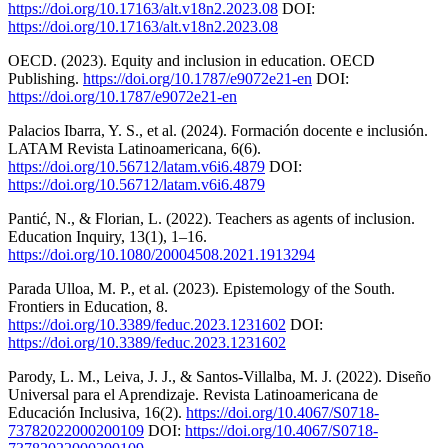
https://doi.org/10.17163/alt.v18n2.2023.08
DOI:
https://doi.org/10.17163/alt.v18n2.2023.08
OECD. (2023). Equity and inclusion in education. OECD
Publishing.
https://doi.org/10.1787/e9072e21-en
DOI:
https://doi.org/10.1787/e9072e21-en
Palacios Ibarra, Y. S., et al. (2024). Formación docente e inclusión.
LATAM Revista Latinoamericana, 6(6).
https://doi.org/10.56712/latam.v6i6.4879
DOI:
https://doi.org/10.56712/latam.v6i6.4879
Pantić, N., & Florian, L. (2022). Teachers as agents of inclusion.
Education Inquiry, 13(1), 1–16.
https://doi.org/10.1080/20004508.2021.1913294
Parada Ulloa, M. P., et al. (2023). Epistemology of the South.
Frontiers in Education, 8.
https://doi.org/10.3389/feduc.2023.1231602
DOI:
https://doi.org/10.3389/feduc.2023.1231602
Parody, L. M., Leiva, J. J., & Santos-Villalba, M. J. (2022). Diseño
Universal para el Aprendizaje. Revista Latinoamericana de
Educación Inclusiva, 16(2).
https://doi.org/10.4067/S0718-
73782022000200109
DOI:
https://doi.org/10.4067/S0718-