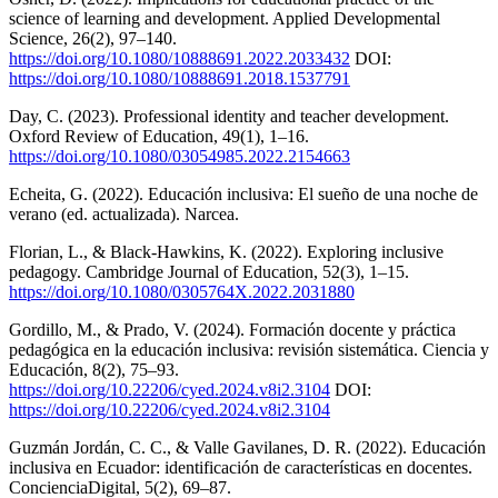
science of learning and development. Applied Developmental
Science, 26(2), 97–140.
https://doi.org/10.1080/10888691.2022.2033432
DOI:
https://doi.org/10.1080/10888691.2018.1537791
Day, C. (2023). Professional identity and teacher development.
Oxford Review of Education, 49(1), 1–16.
https://doi.org/10.1080/03054985.2022.2154663
Echeita, G. (2022). Educación inclusiva: El sueño de una noche de
verano (ed. actualizada). Narcea.
Florian, L., & Black-Hawkins, K. (2022). Exploring inclusive
pedagogy. Cambridge Journal of Education, 52(3), 1–15.
https://doi.org/10.1080/0305764X.2022.2031880
Gordillo, M., & Prado, V. (2024). Formación docente y práctica
pedagógica en la educación inclusiva: revisión sistemática. Ciencia y
Educación, 8(2), 75–93.
https://doi.org/10.22206/cyed.2024.v8i2.3104
DOI:
https://doi.org/10.22206/cyed.2024.v8i2.3104
Guzmán Jordán, C. C., & Valle Gavilanes, D. R. (2022). Educación
inclusiva en Ecuador: identificación de características en docentes.
ConcienciaDigital, 5(2), 69–87.