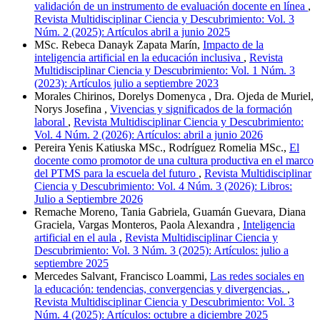
validación de un instrumento de evaluación docente en línea
,
Revista Multidisciplinar Ciencia y Descubrimiento: Vol. 3
Núm. 2 (2025): Artículos abril a junio 2025
MSc. Rebeca Danayk Zapata Marín,
Impacto de la
inteligencia artificial en la educación inclusiva
,
Revista
Multidisciplinar Ciencia y Descubrimiento: Vol. 1 Núm. 3
(2023): Artículos julio a septiembre 2023
Morales Chirinos, Dorelys Domenyca , Dra. Ojeda de Muriel,
Norys Josefina ,
Vivencias y significados de la formación
laboral
,
Revista Multidisciplinar Ciencia y Descubrimiento:
Vol. 4 Núm. 2 (2026): Artículos: abril a junio 2026
Pereira Yenis Katiuska MSc., Rodríguez Romelia MSc.,
El
docente como promotor de una cultura productiva en el marco
del PTMS para la escuela del futuro
,
Revista Multidisciplinar
Ciencia y Descubrimiento: Vol. 4 Núm. 3 (2026): Libros:
Julio a Septiembre 2026
Remache Moreno, Tania Gabriela, Guamán Guevara, Diana
Graciela, Vargas Monteros, Paola Alexandra ,
Inteligencia
artificial en el aula
,
Revista Multidisciplinar Ciencia y
Descubrimiento: Vol. 3 Núm. 3 (2025): Artículos: julio a
septiembre 2025
Mercedes Salvant, Francisco Loammi,
Las redes sociales en
la educación: tendencias, convergencias y divergencias.
,
Revista Multidisciplinar Ciencia y Descubrimiento: Vol. 3
Núm. 4 (2025): Artículos: octubre a diciembre 2025