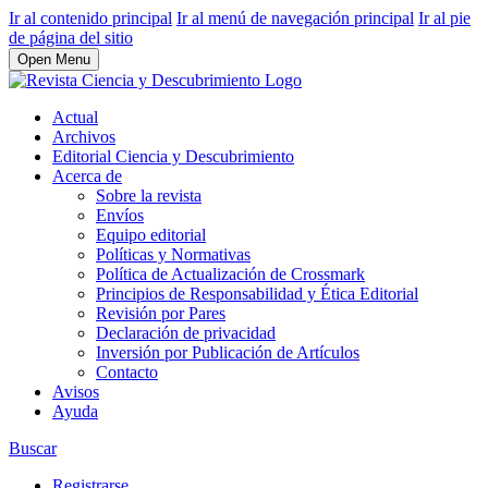
Ir al contenido principal
Ir al menú de navegación principal
Ir al pie
de página del sitio
Open Menu
Actual
Archivos
Editorial Ciencia y Descubrimiento
Acerca de
Sobre la revista
Envíos
Equipo editorial
Políticas y Normativas
Política de Actualización de Crossmark
Principios de Responsabilidad y Ética Editorial
Revisión por Pares
Declaración de privacidad
Inversión por Publicación de Artículos
Contacto
Avisos
Ayuda
Buscar
Registrarse