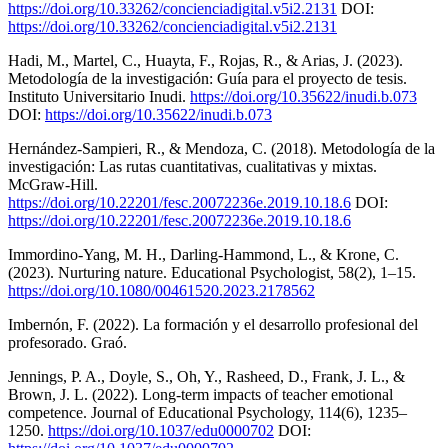
https://doi.org/10.33262/concienciadigital.v5i2.2131
DOI:
https://doi.org/10.33262/concienciadigital.v5i2.2131
Hadi, M., Martel, C., Huayta, F., Rojas, R., & Arias, J. (2023).
Metodología de la investigación: Guía para el proyecto de tesis.
Instituto Universitario Inudi.
https://doi.org/10.35622/inudi.b.073
DOI:
https://doi.org/10.35622/inudi.b.073
Hernández-Sampieri, R., & Mendoza, C. (2018). Metodología de la
investigación: Las rutas cuantitativas, cualitativas y mixtas.
McGraw-Hill.
https://doi.org/10.22201/fesc.20072236e.2019.10.18.6
DOI:
https://doi.org/10.22201/fesc.20072236e.2019.10.18.6
Immordino-Yang, M. H., Darling-Hammond, L., & Krone, C.
(2023). Nurturing nature. Educational Psychologist, 58(2), 1–15.
https://doi.org/10.1080/00461520.2023.2178562
Imbernón, F. (2022). La formación y el desarrollo profesional del
profesorado. Graó.
Jennings, P. A., Doyle, S., Oh, Y., Rasheed, D., Frank, J. L., &
Brown, J. L. (2022). Long-term impacts of teacher emotional
competence. Journal of Educational Psychology, 114(6), 1235–
1250.
https://doi.org/10.1037/edu0000702
DOI: