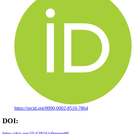
https://orcid.org/0000-0002-8510-7864
DOI:
https://doi.org/10.63816/y9mnpg96