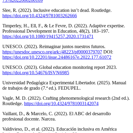
73782022000200109
Slee, R. (2022). Inclusive education isn’t dead. Routledge.
https://doi.org/10.4324/9781003262666
Timperley, H., Ell, F., & Le Fevre, D. (2022). Adaptive expertise.
Professional Development in Education, 48(2), 183–197.
https://doi.org/10.1080/19415257.2020.1731471
UNESCO. (2022). Reimaginar juntos nuestros futuros.
https://unesdoc.unesco.org/ark:/48223/pf0000379707
DOI:
https://doi.org/10.22201/iisue.24486167e.2022.177.61072
UNESCO. (2023). Global education monitoring report 2023.
https://doi.org/10.54676/ISVN6985
Universidad Pedagógica Experimental Libertador. (2025). Manual
de trabajos de grado (7.ª ed.). FEDUPEL.
Vagle, M. D. (2022). Crafting phenomenological research (2nd ed.).
Routledge.
https://doi.org/10.4324/9781003142074
Vaillant, D., & Marcelo, C. (2022). El ABC del desarrollo
profesional docente. Narcea.
Valdivieso, D., et al. (2022). Educación inclusiva en América