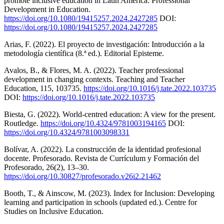
promote inclusive education in Latin America. Professional
Development in Education.
https://doi.org/10.1080/19415257.2024.2427285
DOI:
https://doi.org/10.1080/19415257.2024.2427285
Arias, F. (2022). El proyecto de investigación: Introducción a la
metodología científica (8.ª ed.). Editorial Episteme.
Avalos, B., & Flores, M. A. (2022). Teacher professional
development in changing contexts. Teaching and Teacher
Education, 115, 103735.
https://doi.org/10.1016/j.tate.2022.103735
DOI:
https://doi.org/10.1016/j.tate.2022.103735
Biesta, G. (2022). World-centred education: A view for the present.
Routledge.
https://doi.org/10.4324/9781003194165
DOI:
https://doi.org/10.4324/9781003098331
Bolívar, A. (2022). La construcción de la identidad profesional
docente. Profesorado. Revista de Currículum y Formación del
Profesorado, 26(2), 13–30.
https://doi.org/10.30827/profesorado.v26i2.21462
Booth, T., & Ainscow, M. (2023). Index for Inclusion: Developing
learning and participation in schools (updated ed.). Centre for
Studies on Inclusive Education.