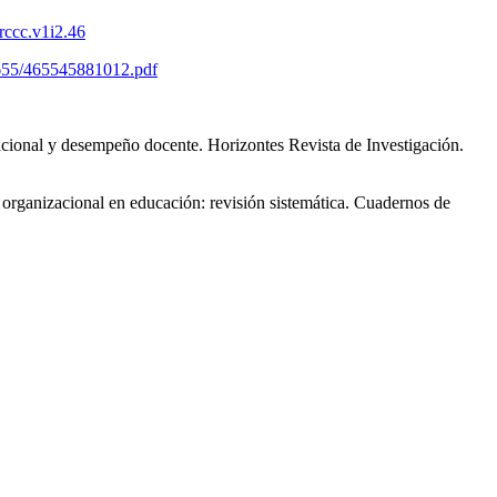
/rccc.v1i2.46
4655/465545881012.pdf
acional y desempeño docente. Horizontes Revista de Investigación.
rganizacional en educación: revisión sistemática. Cuadernos de