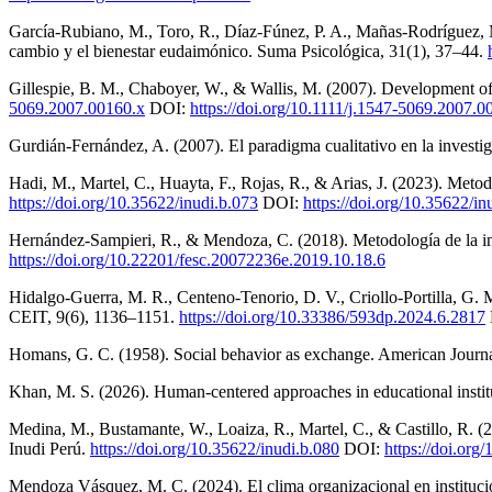
García-Rubiano, M., Toro, R., Díaz-Fúnez, P. A., Mañas-Rodríguez, 
cambio y el bienestar eudaimónico. Suma Psicológica, 31(1), 37–44.
Gillespie, B. M., Chaboyer, W., & Wallis, M. (2007). Development of 
5069.2007.00160.x
DOI:
https://doi.org/10.1111/j.1547-5069.2007.0
Gurdián-Fernández, A. (2007). El paradigma cualitativo en la investi
Hadi, M., Martel, C., Huayta, F., Rojas, R., & Arias, J. (2023). Metod
https://doi.org/10.35622/inudi.b.073
DOI:
https://doi.org/10.35622/in
Hernández-Sampieri, R., & Mendoza, C. (2018). Metodología de la inve
https://doi.org/10.22201/fesc.20072236e.2019.10.18.6
Hidalgo-Guerra, M. R., Centeno-Tenorio, D. V., Criollo-Portilla, G. M
CEIT, 9(6), 1136–1151.
https://doi.org/10.33386/593dp.2024.6.2817
Homans, G. C. (1958). Social behavior as exchange. American Journa
Khan, M. S. (2026). Human-centered approaches in educational institu
Medina, M., Bustamante, W., Loaiza, R., Martel, C., & Castillo, R. (2
Inudi Perú.
https://doi.org/10.35622/inudi.b.080
DOI:
https://doi.org
Mendoza Vásquez, M. C. (2024). El clima organizacional en instituci