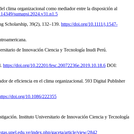
l clima organizacional como mediador entre la disposición al
10.14349/sumapsi.2024.v31.n1.5
ing Scholarship, 39(2), 132–139.
https://doi.org/10.1111/j.1547-
ntroamericana.
iversitario de Innovación Ciencia y Tecnología Inudi Perú.
l.
https://doi.org/10.22201/fesc.20072236e.2019.10.18.6
DOI:
or de eficiencia en el clima organizacional. 593 Digital Publisher
https://doi.org/10.1086/222355
stigación. Instituto Universitario de Innovación Ciencia y Tecnología
vistas.upel.edu.ve/index.php/gaceta/article/view/2842