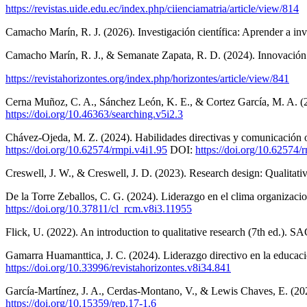
https://revistas.uide.edu.ec/index.php/ciienciamatria/article/view/814
Camacho Marín, R. J. (2026). Investigación científica: Aprender a inv
Camacho Marín, R. J., & Semanate Zapata, R. D. (2024). Innovación 
https://revistahorizontes.org/index.php/horizontes/article/view/841
Cerna Muñoz, C. A., Sánchez León, K. E., & Cortez García, M. A. (202
https://doi.org/10.46363/searching.v5i2.3
Chávez-Ojeda, M. Z. (2024). Habilidades directivas y comunicación org
https://doi.org/10.62574/rmpi.v4i1.95
DOI:
https://doi.org/10.62574/
Creswell, J. W., & Creswell, J. D. (2023). Research design: Qualitat
De la Torre Zeballos, C. G. (2024). Liderazgo en el clima organizacio
https://doi.org/10.37811/cl_rcm.v8i3.11955
Flick, U. (2022). An introduction to qualitative research (7th ed.). S
Gamarra Huamanttica, J. C. (2024). Liderazgo directivo en la educaci
https://doi.org/10.33996/revistahorizontes.v8i34.841
García-Martínez, J. A., Cerdas-Montano, V., & Lewis Chaves, E. (202
https://doi.org/10.15359/rep.17-1.6