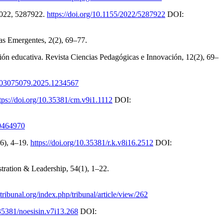
2022, 5287922.
https://doi.org/10.1155/2022/5287922
DOI:
as Emergentes, 2(2), 69–77.
tución educativa. Revista Ciencias Pedagógicas e Innovación, 12(2), 69–
80/03075079.2025.1234567
tps://doi.org/10.35381/cm.v9i1.1112
DOI:
10464970
16), 4–19.
https://doi.org/10.35381/r.k.v8i16.2512
DOI:
tration & Leadership, 54(1), 1–22.
tatribunal.org/index.php/tribunal/article/view/262
.35381/noesisin.v7i13.268
DOI: