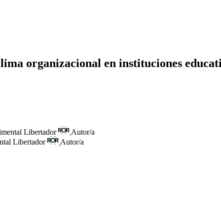
lima organizacional en instituciones educat
imental Libertador
Autor/a
tal Libertador
Autor/a