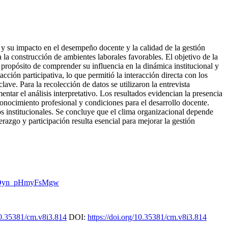
s y su impacto en el desempeño docente y la calidad de la gestión
a la construcción de ambientes laborales favorables. El objetivo de la
l propósito de comprender su influencia en la dinámica institucional y
ción participativa, lo que permitió la interacción directa con los
ve. Para la recolección de datos se utilizaron la entrevista
tar el análisis interpretativo. Los resultados evidencian la presencia
onocimiento profesional y condiciones para el desarrollo docente.
os institucionales. Se concluye que el clima organizacional depende
razgo y participación resulta esencial para mejorar la gestión
_CDyn_pHmyFsMgw
/10.35381/cm.v8i3.814
DOI:
https://doi.org/10.35381/cm.v8i3.814