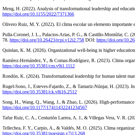
Meng, H. (2022). Analysis of transformational leadership and edu
https://doi.org/10.1155/2022/7371366
Olivero Ruiz, M. Y. (2022). El clima escolar un elemento importante
Pulla-Coronel, J. L., Palacios-Arias, P. G., & Castillo-Montúfar, C. (
78.
https://doi.org/10.26423/rcpi.v12i2.758
DOI:
https://doi.org/10.2
Quinlan, K. M. (2026). Organizational well-being in higher educatio
Ramírez-Hernández, Y., & Comas-Rodríguez, R. (2023). Clima org
https://doi.org/10.35381/cm.v9i1.1112
Rondón, K. (2024). Transformational leadership for human talent ma
Rugel-Sono, J., Esteves-Fajardo, Z., & Tamariz-Núnjar, H. (2023). In
https://doi.org/10.35381/r.k.v8i16.2512
Song, H., Wang, Q., Wang, J., & Zhao, L. (2026). High-performance 
https://doi.org/10.1177/17411432241234567
Tafur Ruiz, C. A., Centurión Larrea, A. J., & Villegas Vera, V. R. (2
Tellechea, F. Y., Carpio, A., & Valdés, M. O. (2025). Clima organizac
https://doi.org/10.35381/noesisin.v7i13.268