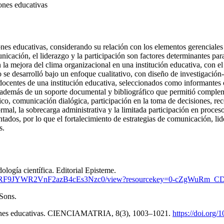
iones educativas
iones educativas, considerando su relación con los elementos gerenciale
nicación, el liderazgo y la participación son factores determinantes par
n la mejora del clima organizacional en una institución educativa, con e
se desarrolló bajo un enfoque cualitativo, con diseño de investigación-ac
centes de una institución educativa, seleccionados como informantes cla
 además de un soporte documental y bibliográfico que permitió complemen
o, comunicación dialógica, participación en la toma de decisiones, rec
mal, la sobrecarga administrativa y la limitada participación en proces
tados, por lo que el fortalecimiento de estrategias de comunicación, lide
s.
ología científica. Editorial Episteme.
RTZBRF9JYWR2VnF2azB4cEs3Nzc0/view?resourcekey=0-cZgWuRm
 Sons.
aciones educativas. CIENCIAMATRIA, 8(3), 1003–1021.
https://doi.org