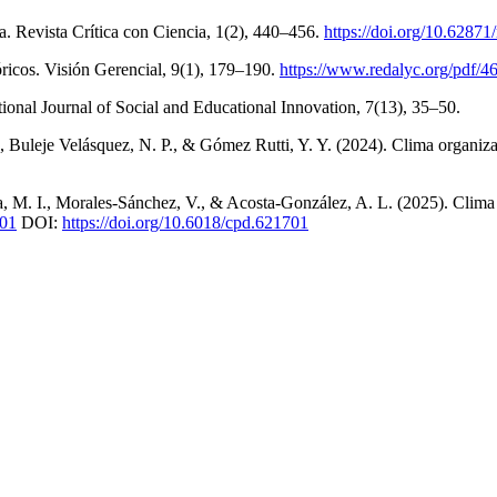
a. Revista Crítica con Ciencia, 1(2), 440–456.
https://doi.org/10.62871
ricos. Visión Gerencial, 9(1), 179–190.
https://www.redalyc.org/pdf/
ational Journal of Social and Educational Innovation, 7(13), 35–50.
, Buleje Velásquez, N. P., & Gómez Rutti, Y. Y. (2024). Clima organiz
. I., Morales-Sánchez, V., & Acosta-González, A. L. (2025). Clima o
701
DOI:
https://doi.org/10.6018/cpd.621701