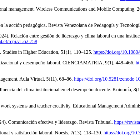
cational management. Wireless Communications and Mobile Computing, 
 en la acción pedagógica. Revista Venezolana de Pedagogía y Tecnologí
2024). Relación entre gestión de liderazgo y clima laboral en una insti
6423/rcpi.v12i2.758
n. Studies in Higher Education, 51(1), 110–125.
https://doi.org/10.10
anizacional y desempeño laboral. CIENCIAMATRIA, 9(1), 448–466.
ht
nagement. Aula Virtual, 5(11), 68–86.
https://doi.org/10.5281/zenodo.
fluencia del clima institucional en el desempeño docente. Koinonía, 8(
work systems and teacher creativity. Educational Management Adminis
024). Comunicación efectiva y liderazgo. Revista Tribunal.
https://revis
ional y satisfacción laboral. Noesis, 7(13), 118–130.
https://doi.org/10