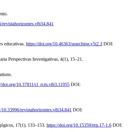
ento.
6/revistahorizontes.v8i34.841
es educativas.
https://doi.org/10.46363/searching.v5i2.3
DOI:
ria Perspectivas Investigativas, 4(1), 15–21.
ations.
://doi.org/10.37811/cl_rcm.v8i3.11955
DOI:
rg/10.33996/revistahorizontes.v8i34.841
DOI:
agógicos, 17(1), 133–153.
https://doi.org/10.15359/rep.17-1.6
DOI: