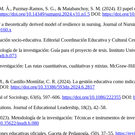
M. Á., Pazmay-Ramos, S. G., & Matabanchoy, S. M. (2024). El papel de
https://doi.org/10.14349/sumapsi.2024.v31.n1.5
DOI:
https://doi.org/
a theoretically derived model of resilience in nursing. Journal of Nurs
0160.x
gación socio-educativa. Editorial Coordinación Educativa y Cultural Ce
ología de la investigación: Guía para el proyecto de tesis. Instituto Un
udi.b.073
stigación: Las rutas cuantitativas, cualitativas y mixtas. McGraw-Hil
., & Castillo-Montúfar, C. R. (2024). La gestión educativa como indicad
DOI:
https://doi.org/10.33386/593dp.2024.6.2817
l of Sociology, 63(6), 597–606.
https://doi.org/10.1086/222355
DOI:
tions. Journal of Educational Leadership, 18(2), 42–58.
023). Metodología de la investigación: Técnicas e instrumentos de inve
/10.35622/inudi.b.080
ones educativas oficiales. Gaceta de Pedagogía, (50), 37–55.
https://re