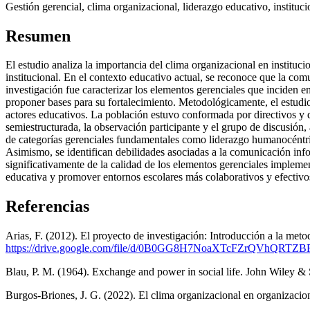
Gestión gerencial, clima organizacional, liderazgo educativo, instituc
Resumen
El estudio analiza la importancia del clima organizacional en instituc
institucional. En el contexto educativo actual, se reconoce que la comu
investigación fue caracterizar los elementos gerenciales que inciden e
proponer bases para su fortalecimiento. Metodológicamente, el estudio 
actores educativos. La población estuvo conformada por directivos y do
semiestructurada, la observación participante y el grupo de discusión,
de categorías gerenciales fundamentales como liderazgo humanocéntric
Asimismo, se identifican debilidades asociadas a la comunicación infor
significativamente de la calidad de los elementos gerenciales implemen
educativa y promover entornos escolares más colaborativos y efectivo
Referencias
Arias, F. (2012). El proyecto de investigación: Introducción a la metod
https://drive.google.com/file/d/0B0GG8H7NoaXTcFZrQVhQ
Blau, P. M. (1964). Exchange and power in social life. John Wiley &
Burgos-Briones, J. G. (2022). El clima organizacional en organiz