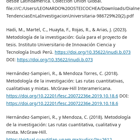
desde Latinoamérica. Colección Unión Global.
file:///C:/Users/LEONARDO%20OSTEICOCHEA/Downloads/Dialne
TendenciasEnLaInvestigacionUniversitaria-986729%20(2).pdf
Hadi, M., Martel, C., Huayta, F., Rojas, R., & Arias, J. (2023).
Metodología de la investigación: Guía para el proyecto de
tesis. Instituto Universitario de Innovación Ciencia y
Tecnología Inudi Perú.
https://doi.org/10.35622/inudi.b.073
DOI:
https://doi.org/10.35622/inudi.b.073
Hernández-Sampieri, R., & Mendoza Torres, C. (2018).
Metodología de la investigación: Las rutas cuantitativas,
cualitativas y mixtas. McGraw-Hill Interamericana.
https://doi.org/10.22201/fesc.20072236e.2019.10.18.6
DOI:
https://doi.org/10.22201/fesc.20072236e.2019.10.18.6
Hernández-Sampieri, R., y Mendoza, C. (2018). Metodología
de la investigación: Las rutas cuantitativa, cualitativa y
mixta. McGraw-Hill.
https://virtual.cuautitlan.unam.mx/rudics/?p=2612