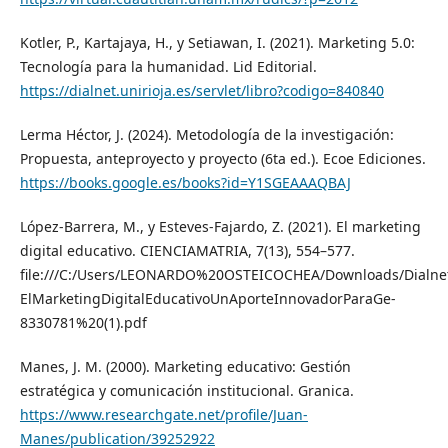
Kotler, P., Kartajaya, H., y Setiawan, I. (2021). Marketing 5.0:
Tecnología para la humanidad. Lid Editorial.
https://dialnet.unirioja.es/servlet/libro?codigo=840840
Lerma Héctor, J. (2024). Metodología de la investigación:
Propuesta, anteproyecto y proyecto (6ta ed.). Ecoe Ediciones.
https://books.google.es/books?id=Y1SGEAAAQBAJ
López-Barrera, M., y Esteves-Fajardo, Z. (2021). El marketing
digital educativo. CIENCIAMATRIA, 7(13), 554–577.
file:///C:/Users/LEONARDO%20OSTEICOCHEA/Downloads/Dialne
ElMarketingDigitalEducativoUnAporteInnovadorParaGe-
8330781%20(1).pdf
Manes, J. M. (2000). Marketing educativo: Gestión
estratégica y comunicación institucional. Granica.
https://www.researchgate.net/profile/Juan-
Manes/publication/39252922