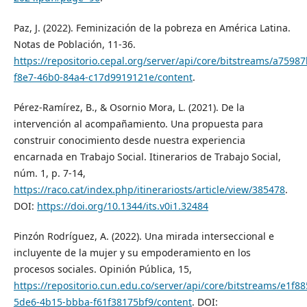
Paz, J. (2022). Feminización de la pobreza en América Latina.
Notas de Población, 11-36.
https://repositorio.cepal.org/server/api/core/bitstreams/a75987
f8e7-46b0-84a4-c17d9919121e/content
.
Pérez-Ramírez, B., & Osornio Mora, L. (2021). De la
intervención al acompañamiento. Una propuesta para
construir conocimiento desde nuestra experiencia
encarnada en Trabajo Social. Itinerarios de Trabajo Social,
núm. 1, p. 7-14,
https://raco.cat/index.php/itinerariosts/article/view/385478
.
DOI:
https://doi.org/10.1344/its.v0i1.32484
Pinzón Rodríguez, A. (2022). Una mirada interseccional e
incluyente de la mujer y su empoderamiento en los
procesos sociales. Opinión Pública, 15,
https://repositorio.cun.edu.co/server/api/core/bitstreams/e1f88
5de6-4b15-bbba-f61f38175bf9/content
. DOI: