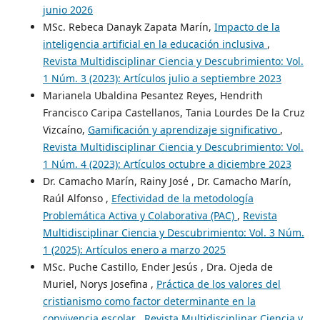
junio 2026
MSc. Rebeca Danayk Zapata Marín,
Impacto de la
inteligencia artificial en la educación inclusiva
,
Revista Multidisciplinar Ciencia y Descubrimiento: Vol.
1 Núm. 3 (2023): Artículos julio a septiembre 2023
Marianela Ubaldina Pesantez Reyes, Hendrith
Francisco Caripa Castellanos, Tania Lourdes De la Cruz
Vizcaíno,
Gamificación y aprendizaje significativo
,
Revista Multidisciplinar Ciencia y Descubrimiento: Vol.
1 Núm. 4 (2023): Artículos octubre a diciembre 2023
Dr. Camacho Marín, Rainy José , Dr. Camacho Marín,
Raúl Alfonso ,
Efectividad de la metodología
Problemática Activa y Colaborativa (PAC)
,
Revista
Multidisciplinar Ciencia y Descubrimiento: Vol. 3 Núm.
1 (2025): Artículos enero a marzo 2025
MSc. Puche Castillo, Ender Jesús , Dra. Ojeda de
Muriel, Norys Josefina ,
Práctica de los valores del
cristianismo como factor determinante en la
convivencia escolar
,
Revista Multidisciplinar Ciencia y