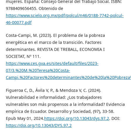
mujeres. España: Consejo General del Trabajo Social. ISBN:
9788409656455. Obtenido de
https://www.scielo.org.mx/pdf/polcul/n46/0188-7742-polcul-
46-00077.pdf
Costa-Campi, M. (2023). El problema de la pobreza
energética en el marco de la transición. Factores
determinantes. REVISTA DE TREBALL, ECONOMIA I
SOCIETAT, Nº 111.
https://www.ces.gva.es/sites/default/files/2023-
07/3.%20M.%20Teresa%20Costa-
Campi.%20Factores%20determinantes%20de%20la%20Pobreza
Figueroa C, D., Ávila V, P., & Mendoza V, C. (2024).
Vulnerabilidad e informalidad: ¿Los trabajadores
vulnerables son más propensos a la informalidad? Evidencia
empírica de Ecuador. Desarrollo y Sociedad, (97), 33-58.
Epub May 01, 2024.
https://doi.org/10.13043/dys.97.2
. DOI:
https://doi.org/10.13043/DYS.97.2