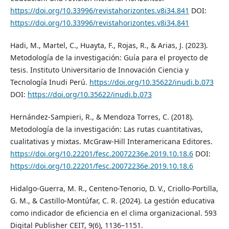
https://doi.org/10.33996/revistahorizontes.v8i34.841
DOI:
https://doi.org/10.33996/revistahorizontes.v8i34.841
Hadi, M., Martel, C., Huayta, F., Rojas, R., & Arias, J. (2023).
Metodología de la investigación: Guía para el proyecto de
tesis. Instituto Universitario de Innovación Ciencia y
Tecnología Inudi Perú.
https://doi.org/10.35622/inudi.b.073
DOI:
https://doi.org/10.35622/inudi.b.073
Hernández-Sampieri, R., & Mendoza Torres, C. (2018).
Metodología de la investigación: Las rutas cuantitativas,
cualitativas y mixtas. McGraw-Hill Interamericana Editores.
https://doi.org/10.22201/fesc.20072236e.2019.10.18.6
DOI:
https://doi.org/10.22201/fesc.20072236e.2019.10.18.6
Hidalgo-Guerra, M. R., Centeno-Tenorio, D. V., Criollo-Portilla,
G. M., & Castillo-Montúfar, C. R. (2024). La gestión educativa
como indicador de eficiencia en el clima organizacional. 593
Digital Publisher CEIT, 9(6), 1136–1151.