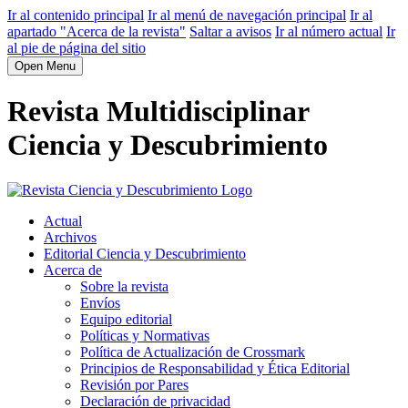
Ir al contenido principal
Ir al menú de navegación principal
Ir al
apartado "Acerca de la revista"
Saltar a avisos
Ir al número actual
Ir
al pie de página del sitio
Open Menu
Revista Multidisciplinar
Ciencia y Descubrimiento
Actual
Archivos
Editorial Ciencia y Descubrimiento
Acerca de
Sobre la revista
Envíos
Equipo editorial
Políticas y Normativas
Política de Actualización de Crossmark
Principios de Responsabilidad y Ética Editorial
Revisión por Pares
Declaración de privacidad