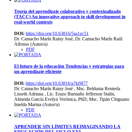
Teoría del aprendizaje colaborativo y contextualizado
(TACC)
An innovative approach to skill development in
real-world contexts
DOI:
https://doi.org/10.63816/5sa1zc51
Dr. Camacho Marín Rainy José, Dr. Camacho Marín Raúl
Alfonso (Autor/a)
PDF
El futuro de la educación
Tendencias y estrategias para
un aprendizaje eficiente
DOI:
https://doi.org/10.63816/a7kfj877
Dr. Camacho Marín Rainy José , Msc. Belduma Rentería
Lisseth Adriana , Lic. Erazo Buenaño Jefferson Stalin,
Almeida García Evelyn Verónica, PhD, Msc. Tipán Chiguano
Imelda Marina (Autor/a)
PDF
APRENDER SIN LÍMITES
REIMAGINANDO LA
EDUCACIÓN DEL SIGLO XXI.