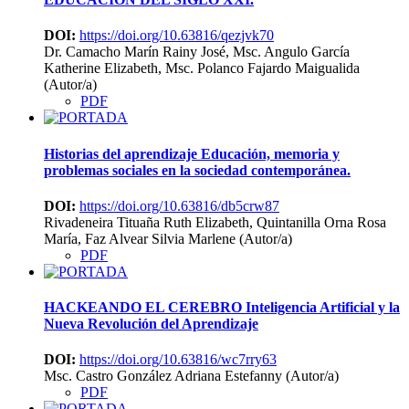
DOI:
https://doi.org/10.63816/qezjvk70
Dr. Camacho Marín Rainy José, Msc. Angulo García
Katherine Elizabeth, Msc. Polanco Fajardo Maigualida
(Autor/a)
PDF
Historias del aprendizaje
Educación, memoria y
problemas sociales en la sociedad contemporánea.
DOI:
https://doi.org/10.63816/db5crw87
Rivadeneira Tituaña Ruth Elizabeth, Quintanilla Orna Rosa
María, Faz Alvear Silvia Marlene (Autor/a)
PDF
HACKEANDO EL CEREBRO
Inteligencia Artificial y la
Nueva Revolución del Aprendizaje
DOI:
https://doi.org/10.63816/wc7rry63
Msc. Castro González Adriana Estefanny (Autor/a)
PDF