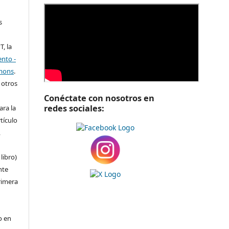
s
T, la
ento -
mmons
.
 otros
Conéctate con nosotros en
redes sociales:
ara la
rtículo
,
libro)
nte
rimera
o en