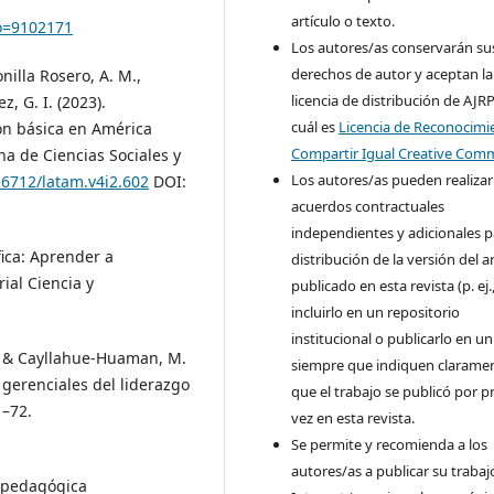
artículo o texto.
go=9102171
Los autores/as conservarán su
derechos de autor y aceptan la
onilla Rosero, A. M.,
licencia de distribución de AJRP
, G. I. (2023).
cuál es
Licencia de Reconocimi
ón básica en América
Compartir Igual Creative Co
a de Ciencias Sociales y
Los autores/as pueden realizar
56712/latam.v4i2.602
DOI:
acuerdos contractuales
independientes y adicionales p
fica: Aprender a
distribución de la versión del a
rial Ciencia y
publicado en esta revista (p. ej.
incluirlo en un repositorio
institucional o publicarlo en un 
., & Cayllahue-Huaman, M.
siempre que indiquen clarame
 gerenciales del liderazgo
que el trabajo se publicó por p
1–72.
vez en esta revista.
Se permite y recomienda a los
autores/as a publicar su trabaj
ón pedagógica