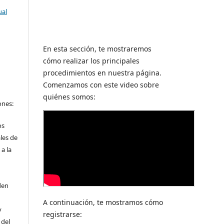
ual
En esta sección, te mostraremos
cómo realizar los principales
procedimientos en nuestra página.
Comenzamos con este video sobre
a
quiénes somos:
ones:
os
les de
a la
den
A continuación, te mostramos cómo
y
registrarse:
 del