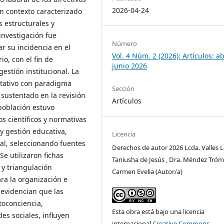
2026-04-24
n contexto caracterizado
s estructurales y
investigación fue
Número
r su incidencia en el
Vol. 4 Núm. 2 (2026): Artículos: ab
io, con el fin de
junio 2026
estión institucional. La
itativo con paradigma
Sección
 sustentado en la revisión
Artículos
 población estuvo
s científicos y normativas
y gestión educativa,
Licencia
ial, seleccionando fuentes
Derechos de autor 2026 Lcda. Valles L
Se utilizaron fichas
Taniusha de Jesús , Dra. Méndez Tróm
 y triangulación
Carmen Evelia (Autor/a)
ra la organización e
 evidencian que las
toconciencia,
Esta obra está bajo una licencia
es sociales, influyen
internacional
Creative Commons