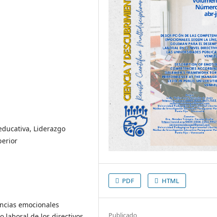
educativa, Liderazgo
perior
PDF
HTML
encias emocionales
Publicado
laboral de los directivos