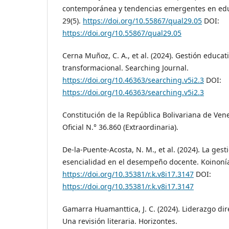
contemporánea y tendencias emergentes en educ
29(5).
https://doi.org/10.55867/qual29.05
DOI:
https://doi.org/10.55867/qual29.05
Cerna Muñoz, C. A., et al. (2024). Gestión educat
transformacional. Searching Journal.
https://doi.org/10.46363/searching.v5i2.3
DOI:
https://doi.org/10.46363/searching.v5i2.3
Constitución de la República Bolivariana de Vene
Oficial N.° 36.860 (Extraordinaria).
De-la-Puente-Acosta, N. M., et al. (2024). La ges
esencialidad en el desempeño docente. Koinonía,
https://doi.org/10.35381/r.k.v8i17.3147
DOI:
https://doi.org/10.35381/r.k.v8i17.3147
Gamarra Huamanttica, J. C. (2024). Liderazgo dir
Una revisión literaria. Horizontes.