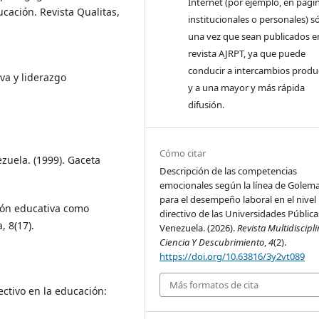
Internet (por ejemplo, en pági
ación. Revista Qualitas,
institucionales o personales) s
una vez que sean publicados en
revista AJRPT, ya que puede
conducir a intercambios produ
iva y liderazgo
y a una mayor y más rápida
difusión.
Cómo citar
zuela. (1999). Gaceta
Descripción de las competencias
emocionales según la línea de Golem
para el desempeño laboral en el nivel
tión educativa como
directivo de las Universidades Pública
 8(17).
Venezuela. (2026).
Revista Multidiscipl
Ciencia Y Descubrimiento
,
4
(2).
https://doi.org/10.63816/3y2vt089
Más formatos de cita
ectivo en la educación: