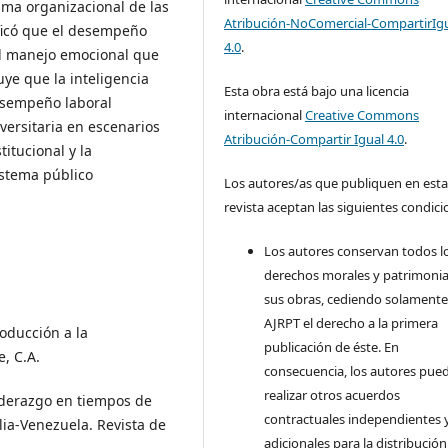
lima organizacional de las
Atribución-NoComercial-CompartirIg
ificó que el desempeño
4.0
.
el manejo emocional que
uye que la inteligencia
Esta obra está bajo una licencia
esempeño laboral
internacional
Creative Commons
iversitaria en escenarios
Atribución-Compartir Igual 4.0
.
titucional y la
istema público
Los autores/as que publiquen en est
revista aceptan las siguientes condici
Los autores conservan todos l
derechos morales y patrimonia
sus obras, cediendo solamente 
AJRPT el derecho a la primera
roducción a la
publicación de éste. En
e, C.A.
consecuencia, los autores pue
realizar otros acuerdos
liderazgo en tiempos de
contractuales independientes 
ia-Venezuela. Revista de
adicionales para la distribución