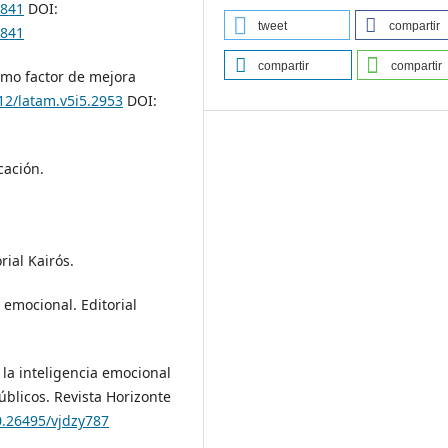
.841
DOI:
tweet
compartir
.841
compartir
compartir
omo factor de mejora
712/latam.v5i5.2953
DOI:
cación.
rial Kairós.
a emocional. Editorial
 la inteligencia emocional
úblicos. Revista Horizonte
0.26495/vjdzy787