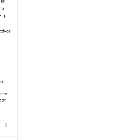
nas
ólo
 la
ctivos
an
s en
inar