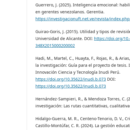
Guerrero, J. (2025). Inteligencia emocional: habi
en gerentes venezolanos. Gerentia.
https://investigacionuft.net.ve/revista/index.ph
Guirao-Goris, J. (2015). Utilidad y tipos de revisió
Universidad de Alicante. DOI:
https://doi.org/10
348X2015000200002
Hadi, M., Martel, C., Huayta, F., Rojas, R., & Aria
la investigación: Guía para el proyecto de tesis. 
Innovación Ciencia y Tecnología Inudi Perú.
https://doi.org/10.35622/inudi.b.073
DOI:
https://doi.org/10.35622/inudi.b.073
Hernández-Sampieri, R., & Mendoza Torres, C. (2
investigación: Las rutas cuantitativas, cualitativ
Hidalgo-Guerra, M. R., Centeno-Tenorio, D. V., Crio
Castillo-Montúfar, C. R. (2024). La gestión educa