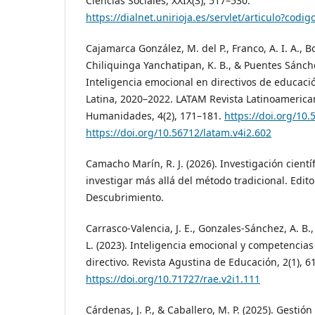
Ciencias Sociales, XXIX(3), 517–530.
https://dialnet.unirioja.es/servlet/articulo?codi
Cajamarca González, M. del P., Franco, A. I. A., B
Chiliquinga Yanchatipan, K. B., & Puentes Sánchez
Inteligencia emocional en directivos de educaci
Latina, 2020–2022. LATAM Revista Latinoamerican
Humanidades, 4(2), 171–181.
https://doi.org/10.
https://doi.org/10.56712/latam.v4i2.602
Camacho Marín, R. J. (2026). Investigación cientí
investigar más allá del método tradicional. Edito
Descubrimiento.
Carrasco-Valencia, J. E., Gonzales-Sánchez, A. B
L. (2023). Inteligencia emocional y competencias
directivo. Revista Agustina de Educación, 2(1), 6
https://doi.org/10.71727/rae.v2i1.111
Cárdenas, J. P., & Caballero, M. P. (2025). Gesti