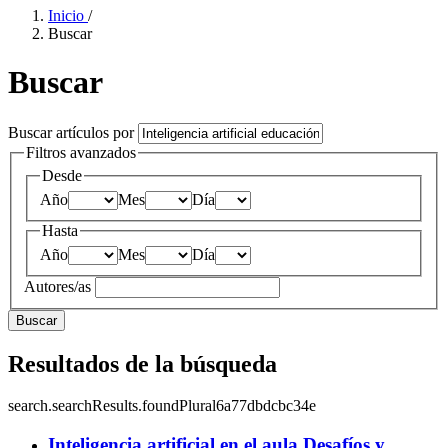
Inicio
/
Buscar
Buscar
Buscar artículos por
Filtros avanzados
Desde
Año
Mes
Día
Hasta
Año
Mes
Día
Autores/as
Buscar
Resultados de la búsqueda
search.searchResults.foundPlural6a77dbdcbc34e
Inteligencia artificial en el aula
Desafíos y