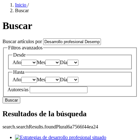
Inicio
/
Buscar
Buscar
Buscar artículos por
Filtros avanzados
Desde
Año
Mes
Día
Hasta
Año
Mes
Día
Autores/as
Buscar
Resultados de la búsqueda
search.searchResults.foundPlural6a7566f44ea24