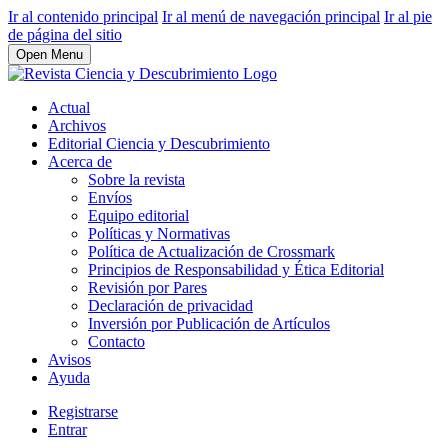
Ir al contenido principal
Ir al menú de navegación principal
Ir al pie
de página del sitio
Open Menu
Actual
Archivos
Editorial Ciencia y Descubrimiento
Acerca de
Sobre la revista
Envíos
Equipo editorial
Políticas y Normativas
Política de Actualización de Crossmark
Principios de Responsabilidad y Ética Editorial
Revisión por Pares
Declaración de privacidad
Inversión por Publicación de Artículos
Contacto
Avisos
Ayuda
Registrarse
Entrar