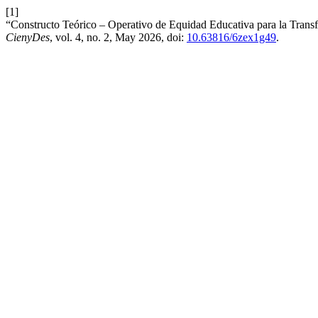
[1]
“Constructo Teórico – Operativo de Equidad Educativa para la Tran
CienyDes
, vol. 4, no. 2, May 2026, doi:
10.63816/6zex1g49
.