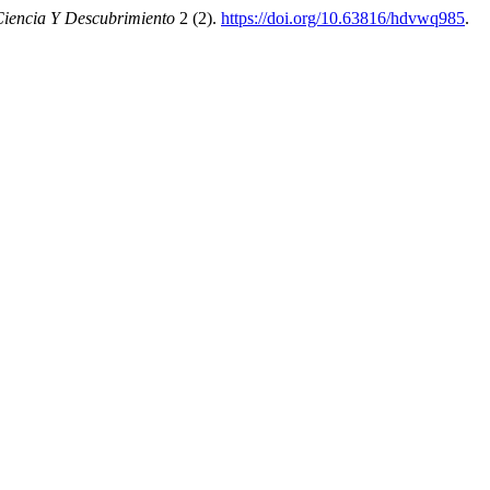
 Ciencia Y Descubrimiento
2 (2).
https://doi.org/10.63816/hdvwq985
.