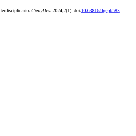
terdisciplinario.
CienyDes
. 2024;2(1). doi:
10.63816/dgepb583