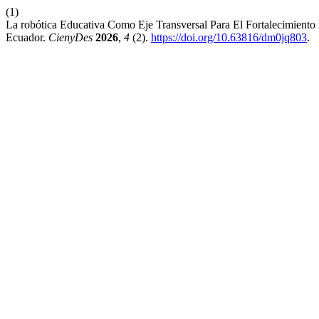
(1)
La robótica Educativa Como Eje Transversal Para El Fortalecimiento
Ecuador.
CienyDes
2026
,
4
(2).
https://doi.org/10.63816/dm0jq803
.