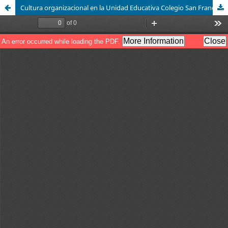
Cultura organizacional en la Unidad Educativa Colegio San Francisco Javier y su impacto en el desempeño del docente